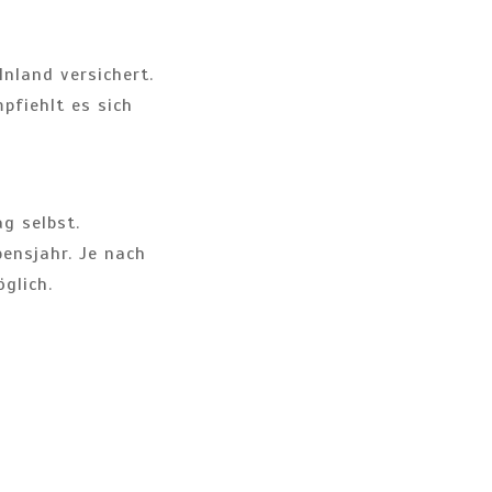
nland versichert.
pfiehlt es sich
g selbst.
bensjahr. Je nach
glich.