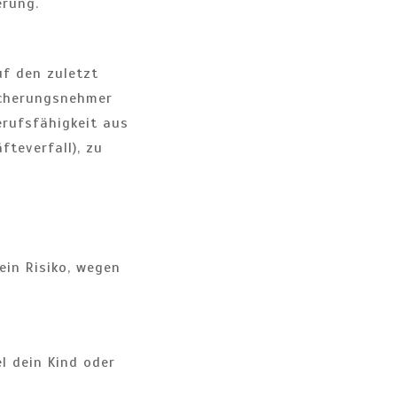
erung.
uf den zuletzt
sicherungsnehmer
Berufsfähigkeit aus
fteverfall), zu
ein Risiko, wegen
l dein Kind oder