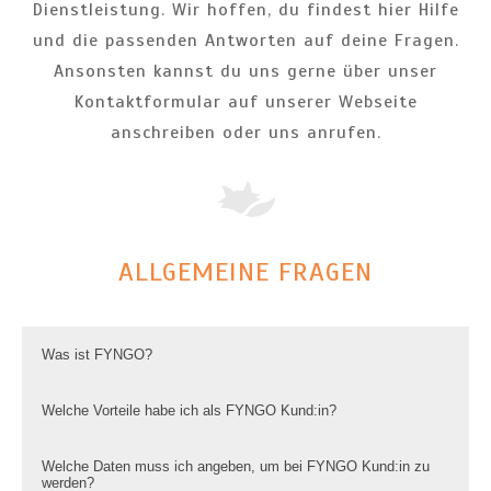
Dienstleistung. Wir hoffen, du findest hier Hilfe
und die passenden Antworten auf deine Fragen.
Ansonsten kannst du uns gerne über unser
Kontaktformular auf unserer Webseite
anschreiben oder uns anrufen.
ALLGEMEINE FRAGEN
Was ist FYNGO?
Welche Vorteile habe ich als FYNGO Kund:in?
FYNGO ist ein Versicherungsmakler mit Herz.
Unser Ziel: Es dir mit deinen Finanzen
Welche Daten muss ich angeben, um bei FYNGO Kund:in zu
Du hast es bequem und einfach! FYNGO
bequem zu machen.
werden?